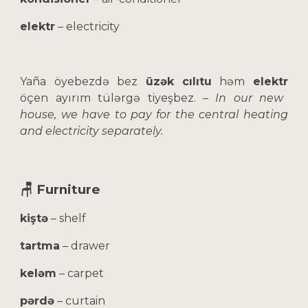
elektr
– electricity
Yaña öyebezdə bez
üzək cılıtu
həm
elektr
öçen ayırım tülərgə tiyeşbez. –
In our new
house, we have to pay for the central heating
and electricity separately.
🪑 Furniture
kiştə
– shelf
tartma
– drawer
keləm
– carpet
pərdə
– curtain