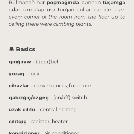
Bülməneñ hər
poçmağında
idənnən
tüşəmgə
qәdər ürmələp üsə torğan göllər bar ide.
–
In
every corner of the room from the floor up to
ceiling there were climbing plants.
🔔 Basics
qıñğıraw
– (door)bell
yozaq
– lock
cihazlar
– conveniences, furniture
qabızğıç/özgeç
– (on/off) switch
üzək cılıtu
– central heating
cılıtqıç
– radiator, heater
kondisioner
– air-conditioner