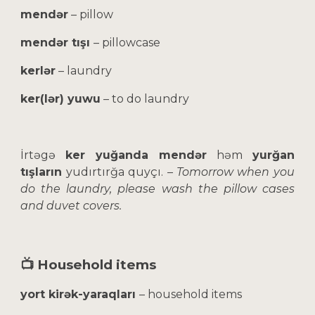
mendər
– pillow
mendər tışı
– pillowcase
kerlər
– laundry
ker(lər) yuwu
– to do laundry
İrtəgə
ker yuğanda
mendər
həm
yurğan
tışların
yudırtırğa quyçı. –
Tomorrow when you
do the laundry, please wash the pillow cases
and duvet covers.
📺 Household items
yort kirək-yaraqları
– household items