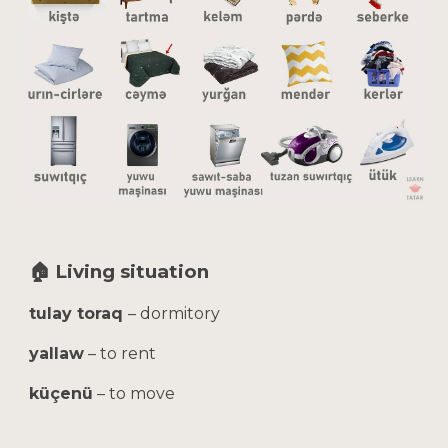
🏠 Living situation
tulay toraq
– dormitory
yallaw
– to rent
küçenü
– to move