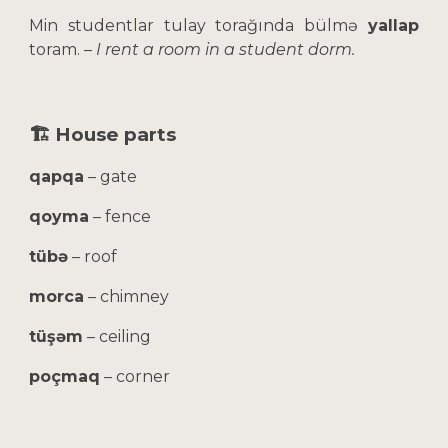
Min studentlar tulay torağında bülmə
yallap
toram.
–
I rent a room in a student dorm.
🏗️ House parts
qapqa
– gate
qoyma
– fence
tübə
– roof
morca
– chimney
tüşəm
– ceiling
poçmaq
– corner