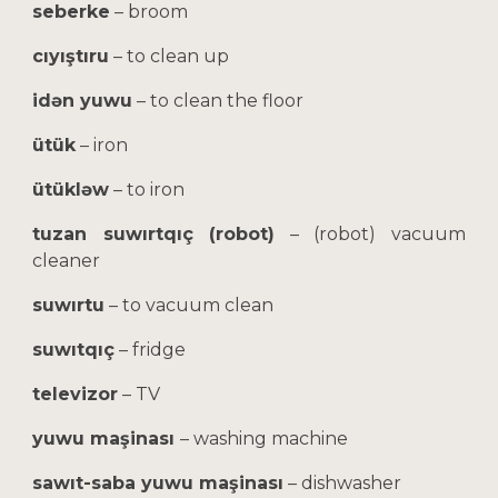
seberke
– broom
cıyıştıru
– to clean up
idən yuwu
– to clean the floor
ütük
– iron
ütükləw
– to iron
tuzan suwırtqıç (robot)
– (robot) vacuum
cleaner
suwırtu
– to vacuum clean
suwıtqıç
– fridge
televizor
– TV
yuwu maşinası
– washing machine
sawıt-saba yuwu maşinası
– dishwasher