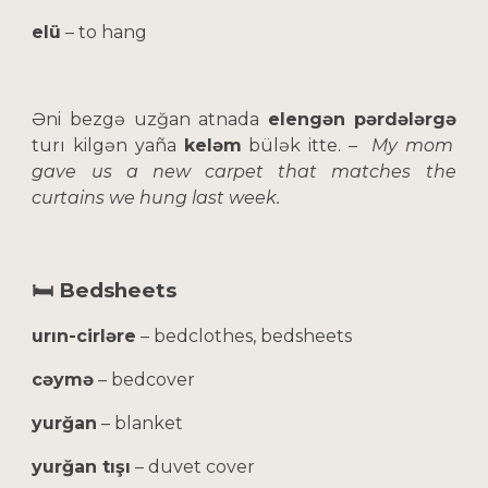
elü
– to hang
Əni bezgə uzğan atnada
elengən
pərdələrgə
turı kilgən yaña
keləm
bülək itte. –
My mom
gave us a new carpet that matches the
curtains we hung last week.
🛏️ Bedsheets
urın-cirləre
– bedclothes, bedsheets
cəymə
– bedcover
yurğan
– blanket
yurğan tışı
– duvet cover