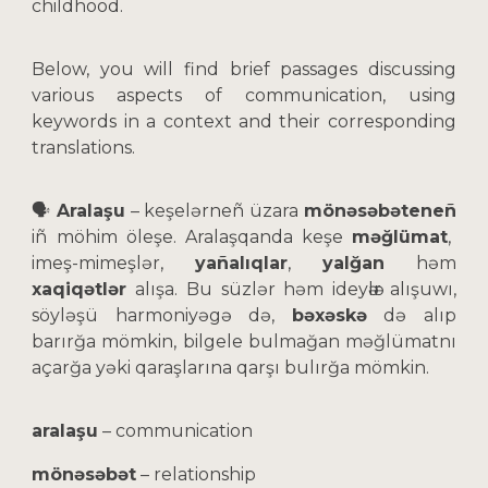
childhood.
Below, you will find brief passages discussing
various aspects of communication, using
keywords in a context and their corresponding
translations.
🗣️
Aralaşu
– keşelərneñ üzara
mönəsəbəteneñ
iñ möhim öleşe. Aralaşqanda keşe
məğlümat
,
imeş-mimeşlər,
yañalıqlar
,
yalğan
həm
xaqiqətlər
alışa. Bu süzlər həm ideyәlәr alışuwı,
söyləşü harmoniyəgə də,
bəxəskə
də alıp
barırğa mömkin, bilgele bulmağan məğlümatnı
açarğa yəki qaraşlarına qarşı bulırğa mömkin.
aralaşu
– communication
mönəsəbət
– relationship