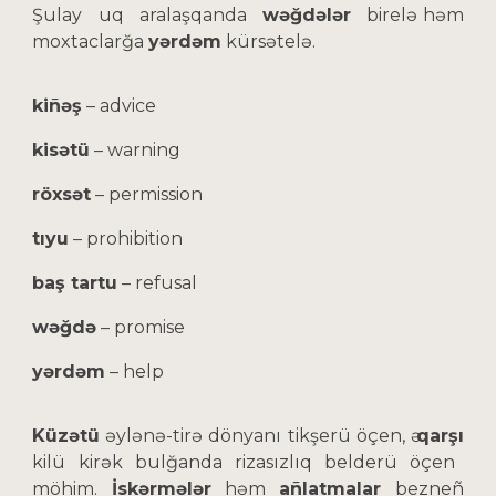
Şulay uq aralaşqanda
wəğdələr
birelә həm
moxtaclarğa
yərdəm
kürsətelə.
kiñəş
– advice
kisətü
– warning
röxsət
– permission
tıyu
– prohibition
baş tartu
– refusal
wəğdə
– promise
yərdəm
– help
Küzətü
əylənə-tirə dönyanı tikşerü öçen, ә
qarşı
kilü kirək bulğanda rizasızlıq belderü öçen
möhim.
İskərmələr
həm
añlatmalar
bezneñ