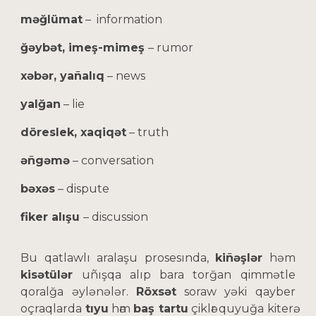
məğlümat
– information
ğəybət, imeş-mimeş
– rumor
xəbər, yañalıq
– news
yalğan
– lie
döreslek, xaqiqət
– truth
əñgəmə
– conversation
bəxəs
– dispute
fiker alışu
– discussion
Bu qatlawlı aralaşu prosesında,
kiñəşlər
həm
kisətülər
uñışqa alıp bara torğan qimmətle
qoralğa əylənələr.
Röxsət
soraw yəki qayber
oçraqlarda
tıyu
hәm
baş tartu
çiklәr quyuğa kiterә.