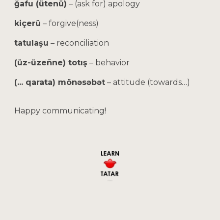
ğafu (ütenü)
– (ask for) apology
kiçerü
– forgive(ness)
tatulaşu
– reconciliation
(üz-üzeñne) totış
– behavior
(... qarata) mönəsəbət
– attitude (towards…)
Happy communicating!