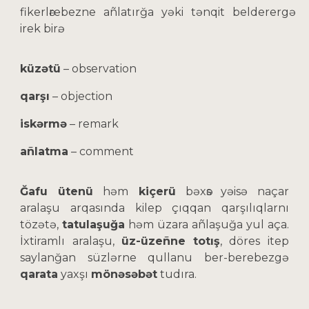
fikerlәrebezne añlatırğa yəki tənqit belderergә
irek birә.
küzətü
– observation
qarşı
– objection
iskərmə
– remark
añlatma
– comment
Ğafu ütenü
həm
kiçerü
bəxәs yəisə naçar
aralaşu arqasında kilep çıqqan qarşılıqlarnı
tözətə,
tatulaşuğa
həm üzara añlaşuğa yul aça.
İxtiramlı aralaşu,
üz-üzeñne totış
, döres itep
saylanğan süzlərne qullanu ber-berebezgə
qarata
yaxşı
mönəsəbət
tudıra.